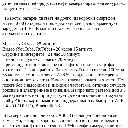
утонченным подбородком, селфи камера обрамлена аккуратно
по центру в глазок.
4) Работы батареи хватает на долго: из коробки смартфон
имеет 5000 батарею и поддерживает быструю фирменную
зарядку на 45Вт. В моих тестах смартфона заряда
аккумулятора хватило:
Музыка - 24 часа 25 минут;
Видео (YouTube, RuTube) - 26 часов 15 мтнут;
Серфинг в интернете - 21 час 30 минут;
Немного игрушек: 18 часов 20 минут.
При стандартной работе, без игр, фото и видео, смартфона
хватило на 1.5 дня работы. Заряжается быстро от 0 до 100% за
65 минут. Немного о звуке: A36 5G поддерживает стерео и
оно отличного качества. Качество звука громкое и чистое. Нет
перегибов с высокими и низкими частотами, отлично слушать
роковые и электронные вариации. Из прочего: разъема под 3.5
мм наушников нет, присутствует функция объемного звучания
Dolby Atmos, карта памяти не поддерживается. Быстрый Wi-Fi
2.4 - 5.0/6.0 ГГц, Bluetooth 5.3.
5) Камеры сносно снимают: A36 5G оснащен 4 неплохими
камерами, которые хорошо выполняют свои роли и делают
качественные фото: спереди на 13Мп селфи камера, отлично