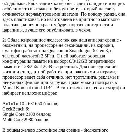
6,5 дюймов. Блок задних камер выглядит солидно и изящно,
особенно это выглядит в белом цвете, который на свету
отливается перламутровыми цветами. По поводу рамки, она
здесь пластиковая, но изготовлена из приятного матового
пластика, конечно красоту будет портить потертости и
царапины, лучше его опубликовать в чехол.
2) Сбалансированное железо: так как наш аппарат средне -
бюджетный, на процессоре не сэкономили, из коробки,
смартфон работает на Qualcomm Snapdragon 6 Gen 3, с
тактовой частотой 2.5Ггц. С ней работает хорошая
конфигурация памяти на выбор: 6/8/12GB оперативной
памяти и 128/256/512GB встроенной. Для повседневной
жизни и стандартной работе с приложениями и играми,
процессор ведет себя отлично, нет троттлинга, рекламы и
ненужных файлов при загрузке. Даже можно поиграть в
Mortal Kombat или PUBG. В синтетических тестах смартфон
набирает неплохие цифры:
AnTuTu 10 - 631650 баллов;
GeekBench 6:
Single Core 2100 баллов;
Multi Core 2980 баллов.
В общем железо достойное для средне - бюджетного