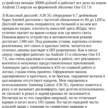
устройства меньше 30000 рублей и работает все дело на новом
Android 15 версии на фирменной оболочке One UI 7.0
3) Классный дисплей: A36 5G оборудован 6.7 дюймовым
Super Amoled дисплеем с частотой обновления от 60 до 120Гц.
Дисплей мне очень понравился, он большой и на нем все
прекрасно видно, плотность пикселей здесь 402ppi, чего
отлично хватает на ярком солнце или где много света.
Пиковая яркость устройства в автоматическом режиме
достигает 1300 нит. Под разными углами, картинка отлично
реализована, нет синих и красных пятен, читается все
отлично, иконки выглядят в HD разрешении. Как я писал
сверху смартфон работает на Android 15 и оболочке One UI
7.0, она очень красивая и плавная в работе, нет рекламного
контента и ненужных предустановленных приложений.
Анимации здесь приближена к iOS по плавной работе и
логике, глазам очень приятно. Оформление иконок
одновременно и красочное, и не броское, ощущение колхоза и
цыганщины отсутствует напрочь. Мои ощущения в
использовании: Samsung Galaxy A36 5G, приятно ложится в
руку и не вызывает дискомфорта, при долгом использовании,
не скользит в руках и задняя крышка не засаливается.
Несмотря на то что смартфон широкий, он не оттягивает
карман и весит всего 195 грамм. По части передней части:
плоский экран с тонкими по симметрии рамками и