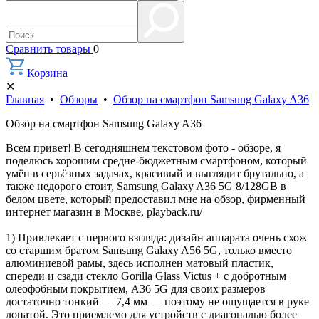
Сравнить товары
0
Корзина
✕
Главная
•
Обзоры
•
Обзор на смартфон Samsung Galaxy A36
Обзор на смартфон Samsung Galaxy A36
Всем привет! В сегодняшнем текстовом фото - обзоре, я
поделюсь хорошим средне-бюджетным смартфоном, который
умëн в серьëзных задачах, красивый и выглядит брутально, а
также недорого стоит, Samsung Galaxy A36 5G 8/128GB в
белом цвете, который предоставил мне на обзор, фирменный
интернет магазин в Москве, playback.ru/
1) Привлекает с первого взгляда: дизайн аппарата очень схож
со старшим братом Samsung Galaxy A56 5G, только вместо
алюминиевой рамы, здесь исполнен матовый пластик,
спереди и сзади стекло Gorilla Glass Victus + с добротным
олеофобным покрытием, A36 5G для своих размеров
достаточно тонкий — 7,4 мм — поэтому не ощущается в руке
лопатой. Это приемлемо для устройств с диагональю более